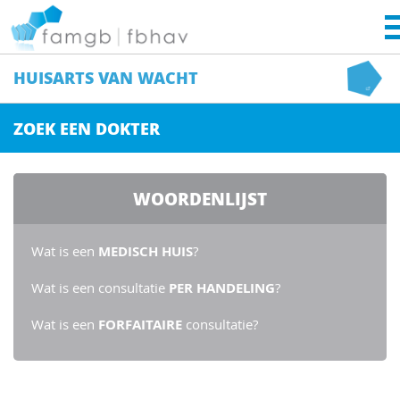
HUISARTS
VAN WACHT
ZOEK EEN DOKTER
WOORDENLIJST
Wat is een
MEDISCH HUIS
?
Wat is een consultatie
PER HANDELING
?
Wat is een
FORFAITAIRE
consultatie?