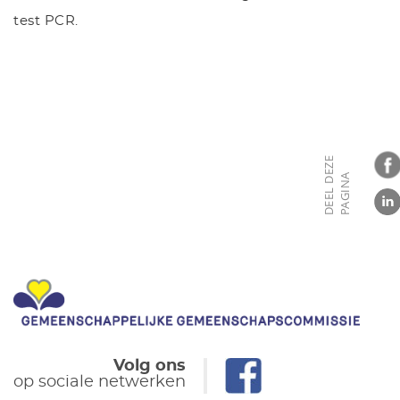
test PCR.
D
E
E
L
D
E
Z
E
P
A
G
I
N
A
Volg ons
op sociale netwerken