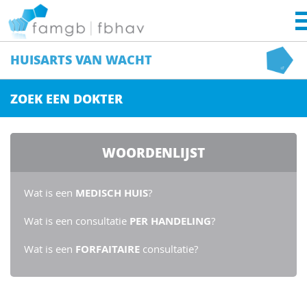
HUISARTS
VAN WACHT
ZOEK EEN DOKTER
WOORDENLIJST
Wat is een
MEDISCH HUIS
?
Wat is een consultatie
PER HANDELING
?
Wat is een
FORFAITAIRE
consultatie?