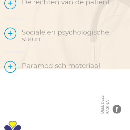
De rechten van de patiënt
Sociale en psychologische
steun
Paramedisch materiaal
D
E
E
L
D
E
Z
E
P
A
G
I
N
A