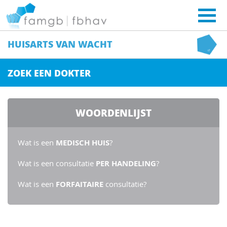
HUISARTS
VAN WACHT
ZOEK EEN DOKTER
WOORDENLIJST
Wat is een
MEDISCH HUIS
?
Wat is een consultatie
PER HANDELING
?
Wat is een
FORFAITAIRE
consultatie?